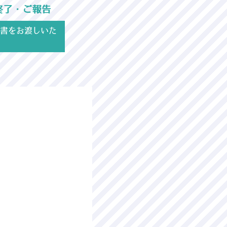
終了・ご報告
書をお渡しいた
！