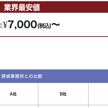
業界最安値
:¥7,000
～
間
(税込)
探偵事務所との比較
A社
B社