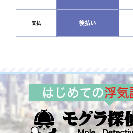
後払い
支払
はじめての
浮気
モグラ探
Mole Detecti