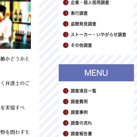
企業・個人信用調査
素行調査
盗聴発見調査
ストーカー・いやがらせ調査
その他調査
証拠かどうかと
MENU
置く弁護士のご
調査項目一覧
調査費用
利を実現すべ
調査事例
調査の流れ
分野を問わずモ
調査報告書