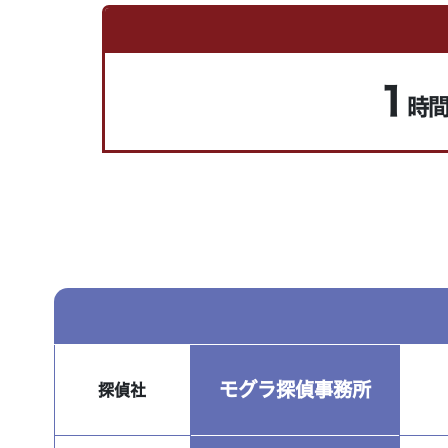
1
時
モグラ探偵事務所
探偵社