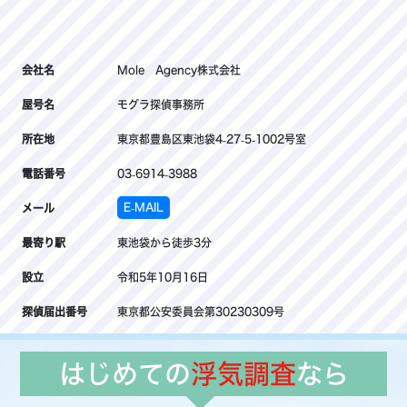
会社名
Mole Agency株式会社
屋号名
モグラ探偵事務所
所在地
東京都豊島区東池袋4-27-5-1002号室
電話番号
03-6914-3988
E-MAIL
メール
最寄り駅
東池袋から徒歩3分
設立
令和5年10月16日
探偵届出番号
東京都公安委員会第30230309号
はじめての
浮気調査
なら