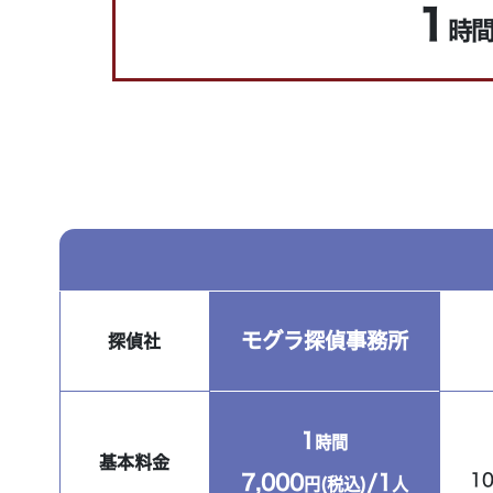
1
時
モグラ探偵事務所
探偵社
1
時間
基本料金
10
7,000
/1
円(税込)
人