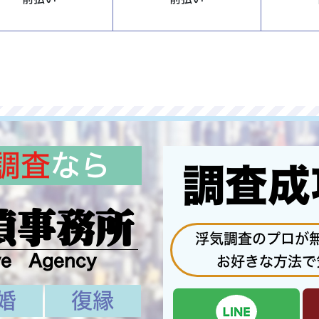
調査
なら
調査成
偵事務所
浮気調査のプロが
ve Agency
お好きな方法で
婚
復縁