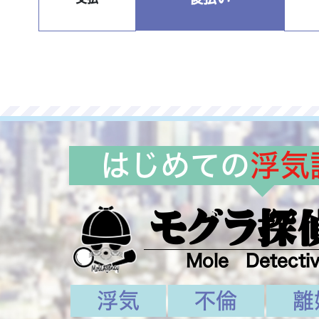
はじめての
浮気
モグラ探
Mole Detecti
浮気
不倫
離