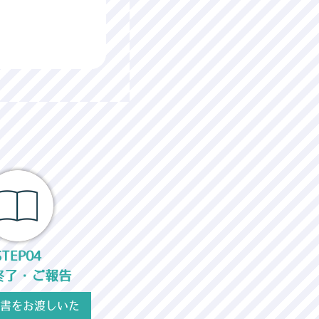
STEP04
終了・ご報告
書をお渡しいた