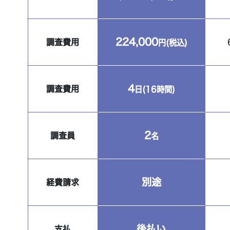
224,000
調査費用
円(税込)
4
調査費用
日(16時間)
2
調査員
名
別途
経費請求
後払い
支払